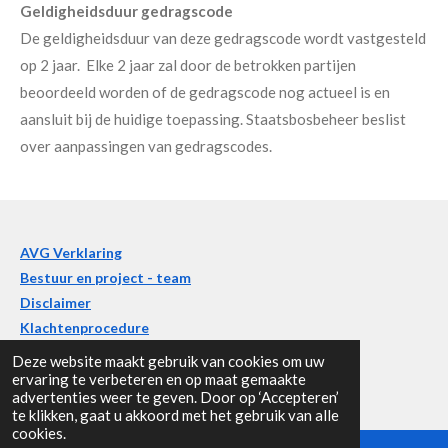
Geldigheidsduur gedragscode
De geldigheidsduur van deze gedragscode wordt vastgesteld
op 2 jaar. Elke 2 jaar zal door de betrokken partijen
beoordeeld worden of de gedragscode nog actueel is en
aansluit bij de huidige toepassing. Staatsbosbeheer beslist
over aanpassingen van gedragscodes.
AVG Verklaring
Bestuur en project - team
Disclaimer
Klachtenprocedure
Deze website maakt gebruik van cookies om uw
ervaring te verbeteren en op maat gemaakte
advertenties weer te geven. Door op ‘Accepteren’
F
te klikken, gaat u akkoord met het gebruik van alle
a
cookies.
c
Volg ons op Facebook