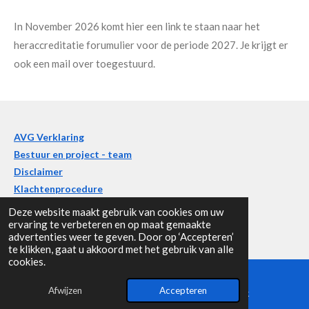
In November 2026 komt hier een link te staan naar het
heraccreditatie forumulier voor de periode 2027. Je krijgt er
ook een mail over toegestuurd.
AVG Verklaring
Bestuur en project - team
Disclaimer
Klachtenprocedure
Deze website maakt gebruik van cookies om uw
ervaring te verbeteren en op maat gemaakte
advertenties weer te geven. Door op ‘Accepteren’
F
te klikken, gaat u akkoord met het gebruik van alle
a
cookies.
c
Volg ons op Facebook
e
Afwijzen
Accepteren
E-mailadres
Facebook
b
Contact
o