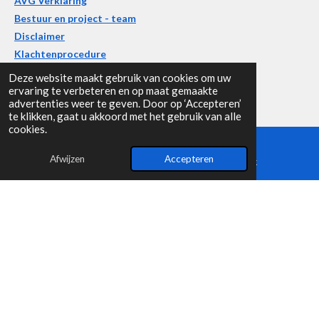
AVG Verklaring
Bestuur en project - team
Disclaimer
Klachtenprocedure
Deze website maakt gebruik van cookies om uw
ervaring te verbeteren en op maat gemaakte
advertenties weer te geven. Door op ‘Accepteren’
F
te klikken, gaat u akkoord met het gebruik van alle
a
cookies.
c
Volg ons op Facebook
e
Afwijzen
Accepteren
E-mailadres
Facebook
b
Contact
o
o
Stichting Platform Professionele Diergedragsdeskundigen
k
Bankrekening: NL79 RABO 0107 4106 13 Kvk : 56454171
© 2026 SPPD- Platform professionele diergedragsdeskundigen