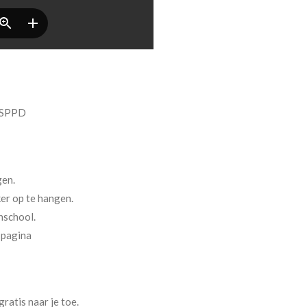
e SPPD
gen.
ker op te hangen.
nschool.
 pagina
ratis naar je toe.