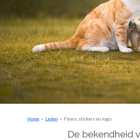
Home
»
Leden
»
Flyers, stickers en logo
De bekendheid va