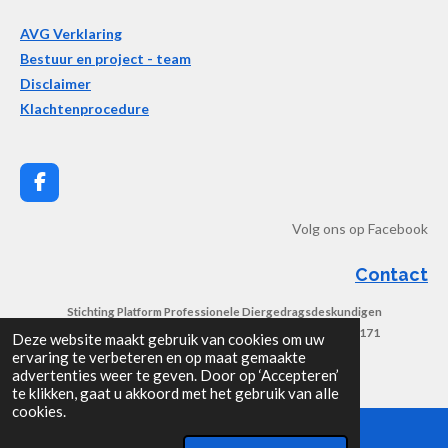
AVG Verklaring
Bestuur en project - team
Disclaimer
Klachtenprocedure
F
a
c
Volg ons op Facebook
e
b
Contact
o
o
Stichting Platform Professionele Diergedragsdeskundigen
k
Bankrekening: NL79 RABO 0107 4106 13 Kvk : 56454171
Deze website maakt gebruik van cookies om uw
ervaring te verbeteren en op maat gemaakte
© 2026 SPPD- Platform professionele diergedragsdeskundigen
advertenties weer te geven. Door op ‘Accepteren’
te klikken, gaat u akkoord met het gebruik van alle
cookies.