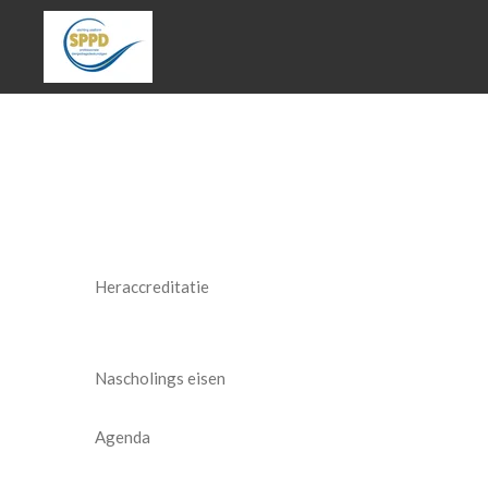
Ga
direct
naar
de
hoofdinhoud
Heraccreditatie
Nascholings eisen
Agenda