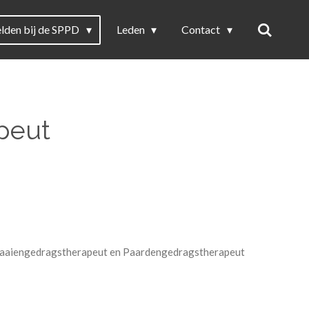
lden bij de SPPD
Leden
Contact
peut
egaaiengedragstherapeut en Paardengedragstherapeut