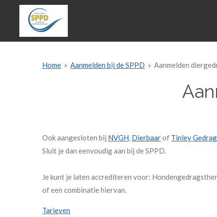
Ga
direct
naar
de
hoofdinhoud
Home
»
Aanmelden bij de SPPD
»
Aanmelden dierged
Aan
Ook aangesloten bij
NVGH
,
Dierbaar
of
Tinley Gedrag
Sluit je dan eenvoudig aan bij de SPPD.
Je kunt je laten accrediteren voor: Hondengedragst
of een combinatie hiervan.
Tarieven