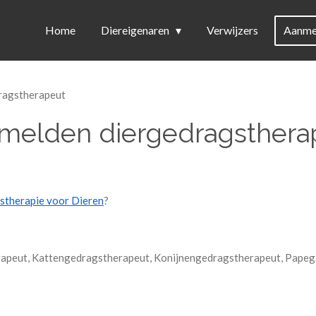
Home
Diereigenaren
Verwijzers
Aanme
ragstherapeut
melden diergedragsthera
stherapie voor Dieren
?
herapeut, Kattengedragstherapeut, Konijnengedragstherapeut, Pap