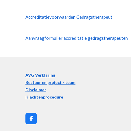
Accreditatievoorwaarden Gedragstherapeut
Aanvraagformulier accreditatie gedragstherapeuten
AVG Verklaring
Bestuur en project - team
Disclaimer
Klachtenprocedure
F
a